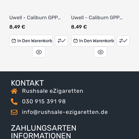
Uwell - Caliburn GPP
Uwell - Caliburn GPP
Alpha Pod 0,9 Ohm (3
Alpha Pod 1,2 Ohm (3
8,49
€
8,49
€
Stück pro Packung)
Stück pro Packung)
In Den Warenkorb
In Den Warenkorb
KONTAKT
Rushsale eZigaretten
030 915 391 98
info@rushsale-ezigaretten.de
ZAHLUNGSARTEN
INFORMATIONEN