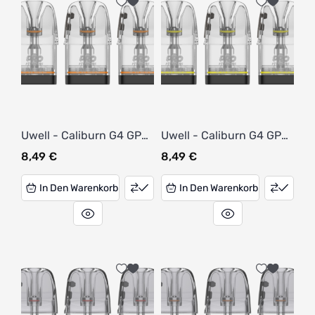
Uwell - Caliburn G4 GPP
Uwell - Caliburn G4 GPP
Pod 0,6 Ohm (3 Stück
Pod 0,9 Ohm (3 Stück pro
8,49
€
8,49
€
pro Packung)
Packung)
In Den Warenkorb
In Den Warenkorb