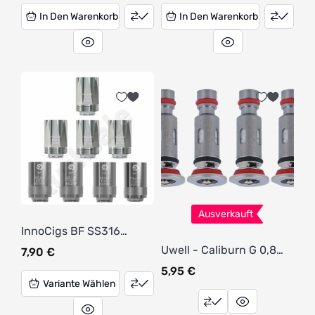
In Den Warenkorb
In Den Warenkorb
Ausverkauft
InnoCigs BF SS316
Heads (5 Stück pro
Uwell - Caliburn G 0,8
7,90
€
Packung)
Ohm Head (4 Stück pro
5,95
€
Packung)
Variante Wählen