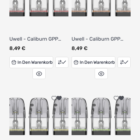
Uwell - Caliburn GPP
Uwell - Caliburn GPP
Alpha Pod 0,4 Ohm (3
Alpha Pod 0,6 Ohm (3
8,49
€
8,49
€
Stück pro Packung)
Stück pro Packung)
In Den Warenkorb
In Den Warenkorb