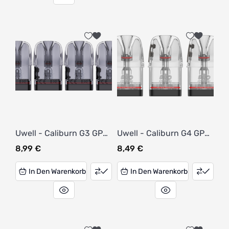
Uwell - Caliburn G3 GPP
Uwell - Caliburn G4 GPP
Pod 0,4 Ohm (4 Stück
Pod 0,4 Ohm (3 Stück
8,99
€
8,49
€
pro Packung)
pro Packung)
In Den Warenkorb
In Den Warenkorb